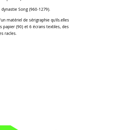
a dynastie Song (960-1279).
n matériel de sérigraphie qu’ils.elles
 papier (90) et 6 écrans textiles, des
es racles.