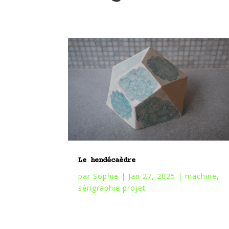
Le hendécaèdre
par
Sophie
|
Jan 27, 2025
|
machine
,
sérigraphie projet