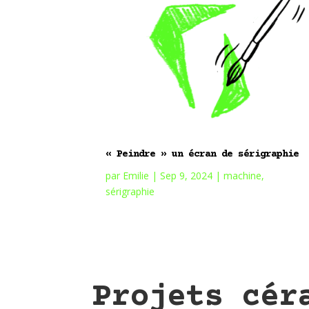
« Peindre » un écran de sérigraphie
par
Emilie
|
Sep 9, 2024
|
machine
,
sérigraphie
Projets cér