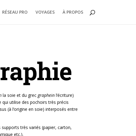
RÉSEAU PRO
VOYAGES
À PROPOS
graphie
m
la soie et du grec
graphein
l’écriture)
qui utilise des pochoirs très précis
ssus (à l’origine en soie) interposés entre
 supports très variés (papier, carton,
amique etc.).