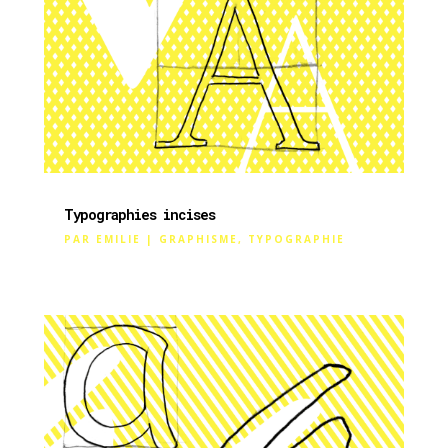
Typographies incises
PAR
EMILIE
|
GRAPHISME
,
TYPOGRAPHIE