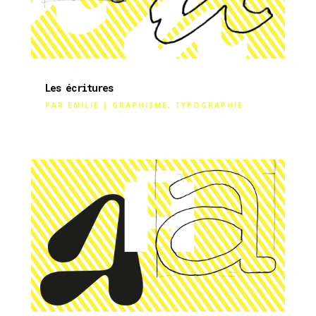
Les écritures
PAR
EMILIE
|
GRAPHISME
,
TYPOGRAPHIE