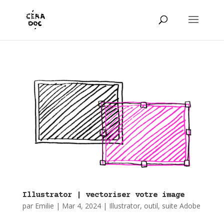
Illustrator | vectoriser votre image
par
Emilie
|
Mar 4, 2024
|
Illustrator
,
outil
,
suite Adobe