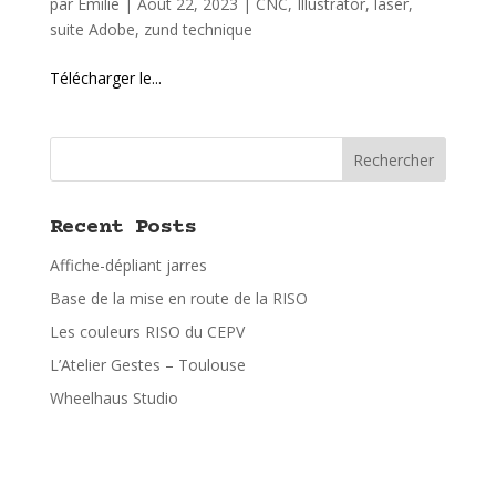
par
Emilie
|
Août 22, 2023
|
CNC
,
Illustrator
,
laser
,
suite Adobe
,
zund technique
Télécharger le...
Rechercher
Recent Posts
Affiche-dépliant jarres
Base de la mise en route de la RISO
Les couleurs RISO du CEPV
L’Atelier Gestes – Toulouse
Wheelhaus Studio