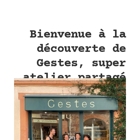
Bienvenue à la
découverte de
Gestes, super
atelier partagé
au cœur de la
ville de
Toulouse, dans
lequel j’ai