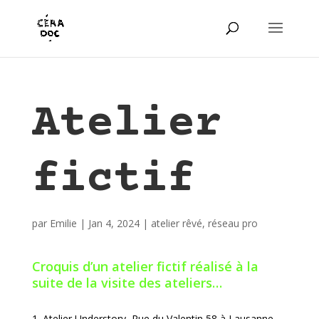
Atelier
fictif
par
Emilie
|
Jan 4, 2024
|
atelier rêvé
,
réseau pro
Croquis d’un atelier fictif réalisé à la
suite de la visite des ateliers…
Atelier Understory, Rue du Valentin 58 à Lausanne